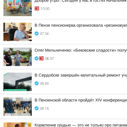
Доброе утро!. Сегодня у нас в гостях начальн
10:00
В Пензе пенсионерка организовала «резиновую
07:34
Олег Мельниченко: «Бековские сладости» полу
08:07
В Сердобске завершён капитальный ремонт уча
09:49
В Пензенской области пройдёт XIV конференц
09:16
Кормление грудью — это не только про питание