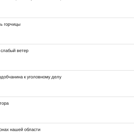
нь горчицы
и слабый ветер
рдобчанина к уголовному делу
тора
онах нашей области