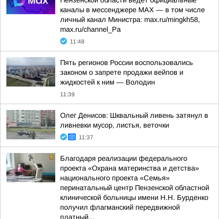
Пензенской области ведёт официальные
каналы в мессенджере МАХ — в том числе
личный канал Министра: max.ru/mingkh58,
max.ru/channel_Pa
11:48
Пять регионов России воспользовались
законом о запрете продажи вейпов и
жидкостей к ним — Володин
11:39
Олег Денисов: Шквальный ливень затянул в
ливневки мусор, листья, веточки
11:37
Благодаря реализации федерального
проекта «Охрана материнства и детства»
национального проекта «Семья»
перинатальный центр Пензенской областной
клинической больницы имени Н.Н. Бурденко
получил флагманский передвижной
платный...