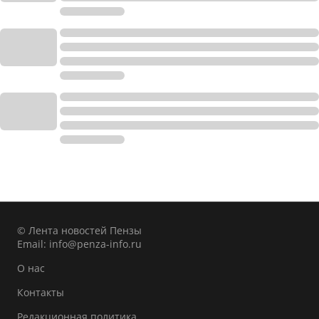
© Лента новостей Пензы
Email:
info@penza-info.ru
О нас
Контакты
Редакционная политика