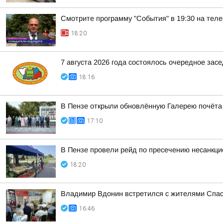
Смотрите программу "События" в 19:30 на теле
18:20
7 августа 2026 года состоялось очередное зас
18:16
В Пензе открыли обновлённую Галерею почёта
17:10
В Пензе провели рейд по пресечению несанкц
18:20
Владимир Вдонин встретился с жителями Спас
16:46