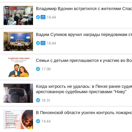
Владимир Вдонин встретился с жителями Спас
16:44
Вадим Супиков вручил награды передовикам с
16:44
Семьи с детьми приглашаются к участию во Вс
17:09
Когда хитрость не удалась: в Пензе ранее су
арестованную судебными приставами "Ниву"
18:31
В Пензенской области усилен контроль пожарно
16:44