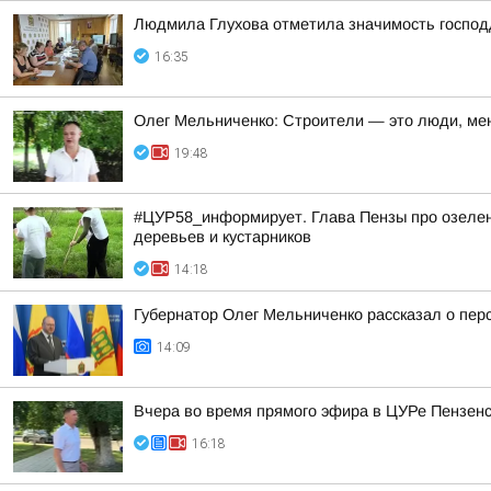
Людмила Глухова отметила значимость господд
16:35
Олег Мельниченко: Строители — это люди, ме
19:48
#ЦУР58_информирует. Глава Пензы про озелене
деревьев и кустарников
14:18
Губернатор Олег Мельниченко рассказал о пер
14:09
Вчера во время прямого эфира в ЦУРе Пензенск
16:18