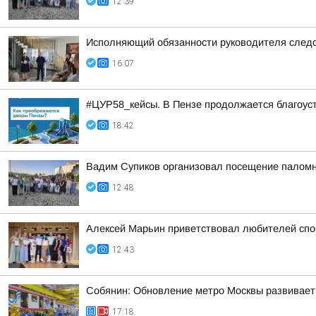
12:39
Исполняющий обязанности руководителя следс
16:07
#ЦУР58_кейсы. В Пензе продолжается благоус
18:42
Вадим Супиков организовал посещение палом
12:48
Алексей Марьин приветствовал любителей спо
12:43
Собянин: Обновление метро Москвы развивает
17:18