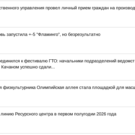
твенного управления провел личный прием граждан на произво
овь запустила +-5 "Фламинго", но безрезультатно
оединился к фестивалю ГТО: начальники подразделений ведомст
 Качаном успешно сдали...
ня физкультурника Олимпийская аллея стала площадкой для мас
 линию Ресурсного центра в первом полугодии 2026 года