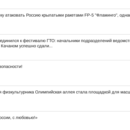
у атаковать Россию крылатыми ракетами FP-5 "Фламинго", однако
оединился к фестивалю ГТО: начальники подразделений ведомст
 Качаном успешно сдали...
зопасности!
ня физкультурника Олимпийская аллея стала площадкой для мас
оссии, с любовью!»