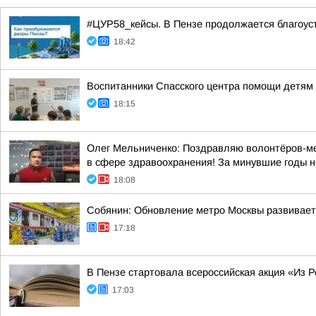
#ЦУР58_кейсы. В Пензе продолжается благоус
18:42
Воспитанники Спасского центра помощи детям 
18:15
Олег Мельниченко: Поздравляю волонтёров-мед
в сфере здравоохранения! За минувшие годы н
18:08
Собянин: Обновление метро Москвы развивает
17:18
В Пензе стартовала всероссийская акция «Из Р
17:03