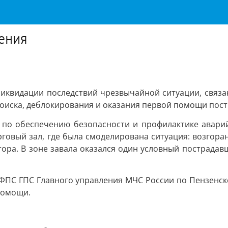
ения
ликвидации последствий чрезвычайной ситуации, связ
оиска, деблокирования и оказания первой помощи пост
и по обеспечению безопасности и профилактике авари
рговый зал, где была смоделирована ситуация: возгор
ора. В зоне завала оказался один условный пострадавш
ФПС ГПС Главного управления МЧС России по Пензенско
помощи.