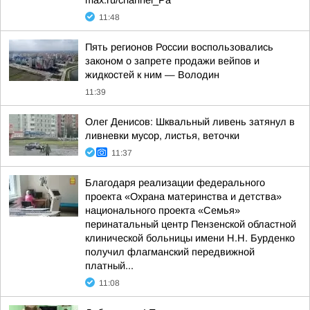
max.ru/channel_Pa
11:48
Пять регионов России воспользовались
законом о запрете продажи вейпов и
жидкостей к ним — Володин
11:39
Олег Денисов: Шквальный ливень затянул в
ливневки мусор, листья, веточки
11:37
Благодаря реализации федерального
проекта «Охрана материнства и детства»
национального проекта «Семья»
перинатальный центр Пензенской областной
клинической больницы имени Н.Н. Бурденко
получил флагманский передвижной
платный...
11:08