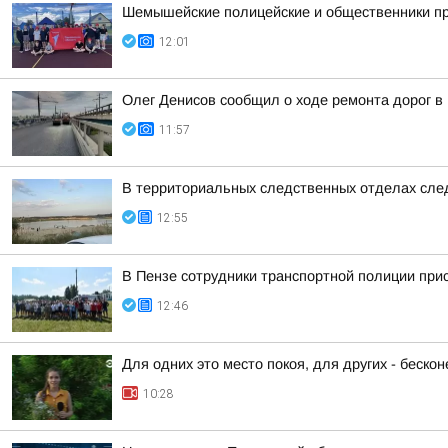
Шемышейские полицейские и общественники пр
12:01
Олег Денисов сообщил о ходе ремонта дорог в
11:57
В территориальных следственных отделах сле
12:55
В Пензе сотрудники транспортной полиции при
12:46
Для одних это место покоя, для других - беско
10:28