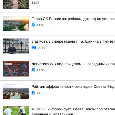
15:07
Глава СК России затребовал доклад по уголовн
14:51
7 августа в сквере имени Л. Б. Ермина в Пенз
14:39
Логистика WB под прицелом. С середины июля 
14:33
Рейтинг эффективности сенаторов Совета Феде
14:18
#ЦУР58_информирует. Глава Пензы про озелен
деревьев и кустарников