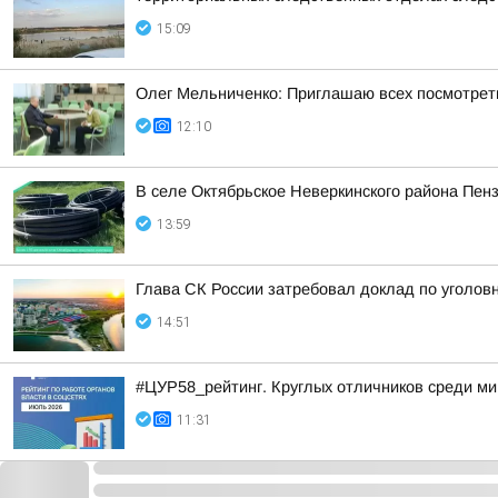
15:09
Олег Мельниченко: Приглашаю всех посмотреть
12:10
В селе Октябрьское Неверкинского района Пен
13:59
Глава СК России затребовал доклад по уголовн
14:51
#ЦУР58_рейтинг. Круглых отличников среди ми
11:31