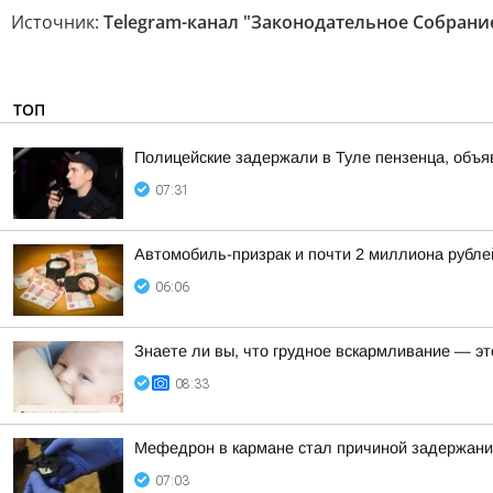
Источник:
Telegram-канал "Законодательное Собрани
ТОП
Полицейские задержали в Туле пензенца, объ
07:31
Автомобиль-призрак и почти 2 миллиона рубле
06:06
Знаете ли вы, что грудное вскармливание — э
08:33
Мефедрон в кармане стал причиной задержани
07:03