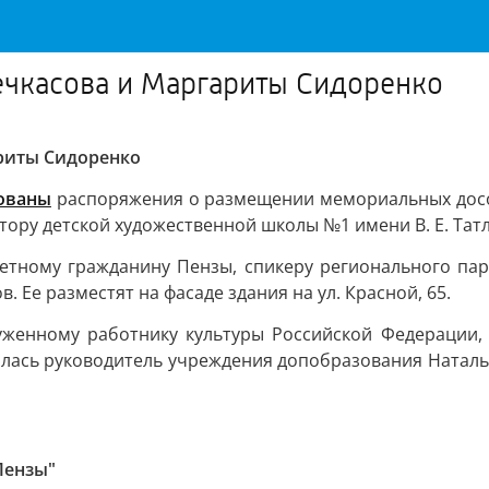
ечкасова и Маргариты Сидоренко
ариты Сидоренко
ованы
распоряжения о размещении мемориальных досо
ору детской художественной школы №1 имени В. Е. Тат
етному гражданину Пензы, спикеру регионального пар
 Ее разместят на фасаде здания на ул. Красной, 65.
уженному работнику культуры Российской Федерации, 
илась руководитель учреждения допобразования Наталья 
Пензы"