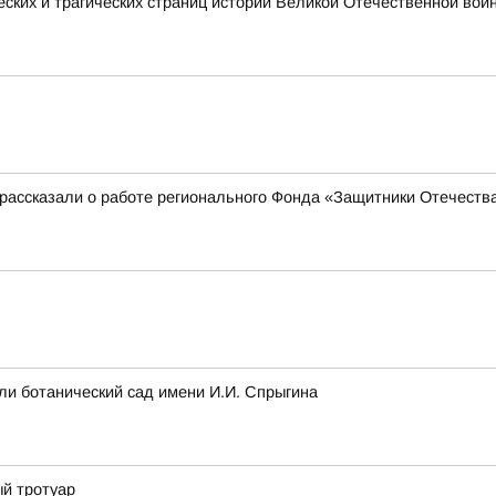
еских и трагических страниц истории Великой Отечественной во
 рассказали о работе регионального Фонда «Защитники Отечеств
ли ботанический сад имени И.И. Спрыгина
ый тротуар