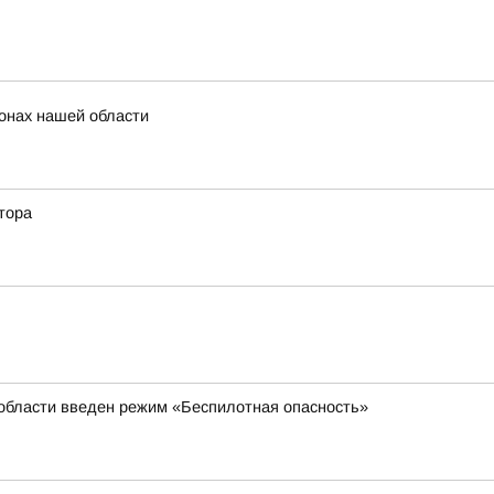
онах нашей области
тора
 области введен режим «Беспилотная опасность»