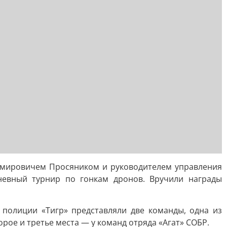
имировичем Просяником и руководителем управления
невный турнир по гонкам дронов. Вручили награды
полиции «Тигр» представляли две команды, одна из
рое и третье места — у команд отряда «Агат» СОБР.