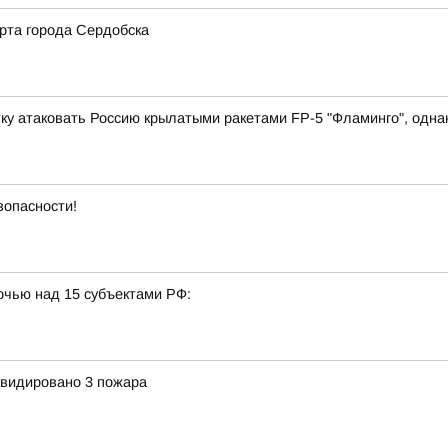
рта города Сердобска
у атаковать Россию крылатыми ракетами FP-5 "Фламинго", однако
зопасности!
очью над 15 субъектами РФ:
квидировано 3 пожара