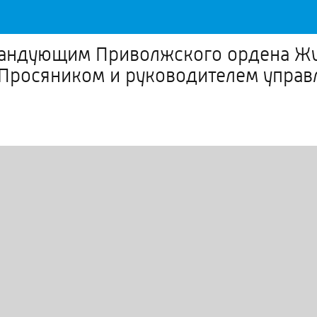
мандующим Приволжского ордена Жу
Просяником и руководителем управ