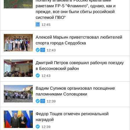
попытку атаковать Россию крылатыми
ракетами FP-5 "Фламинго", однако, как и
прежде, все они были сбиты российской
системой ПВО"
12:45
Алексей Марьин приветствовал любителей
спорта города Сердобска
12:43
Дмитрий Петров совершил рабочую поездку
в Бессоновский район
12:43
Вадим Супиков организовал посещение
паломниками Соловцовки
12:39
Федор Тощев отмечен региональной
наградой
12:39