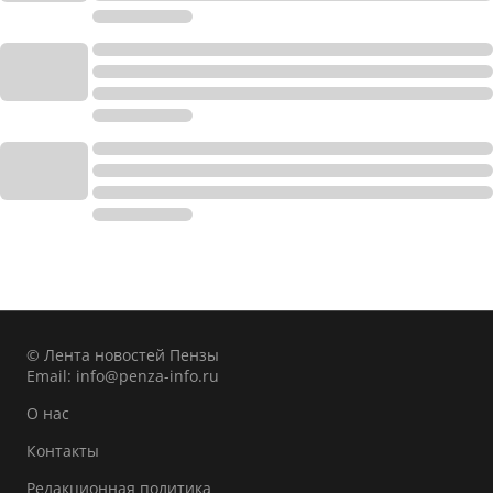
© Лента новостей Пензы
Email:
info@penza-info.ru
О нас
Контакты
Редакционная политика