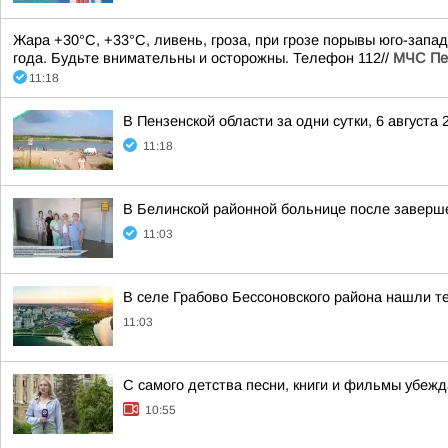
Жара +30°С, +33°С, ливень, гроза, при грозе порывы юго-запа
года. Будьте внимательны и осторожны. Телефон 112//
МЧС Пе
11:18
В Пензенской области за одни сутки, 6 августа
11:18
В Белинской районной больнице после заверше
11:03
В селе Грабово Бессоновского района нашли т
11:03
С самого детства песни, книги и фильмы убеж
10:55