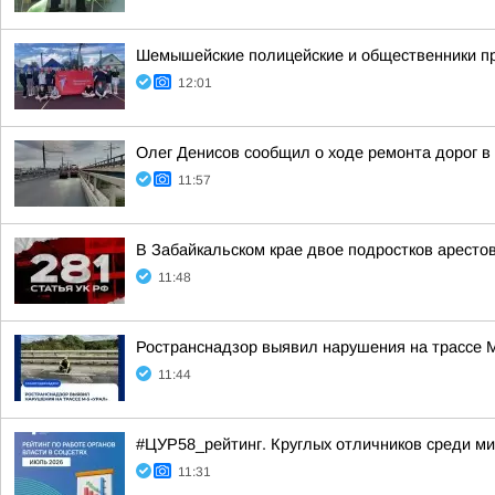
Шемышейские полицейские и общественники пр
12:01
Олег Денисов сообщил о ходе ремонта дорог в
11:57
В Забайкальском крае двое подростков аресто
11:48
Ространснадзор выявил нарушения на трассе М
11:44
#ЦУР58_рейтинг. Круглых отличников среди ми
11:31