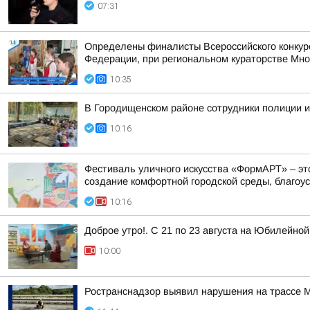
07:31
Определены финалисты Всероссийского конкур
Федерации, при региональном кураторстве Мно
10:35
В Городищенском районе сотрудники полиции и
10:16
Фестиваль уличного искусства «ФормАРТ» – эт
создание комфортной городской среды, благоуст
10:16
Доброе утро!. С 21 по 23 августа на Юбилейн
10:00
Ространснадзор выявил нарушения на трассе М