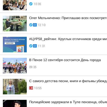
10:35
Олег Мельниченко: Приглашаю всех посмотреть
12:10
#ЦУР58_рейтинг. Круглых отличников среди ми
11:31
В Пензе 12 сентября состоится День города
09:35
С самого детства песни, книги и фильмы убеж
10:55
Полицейские задержали в Туле пензенца, объ