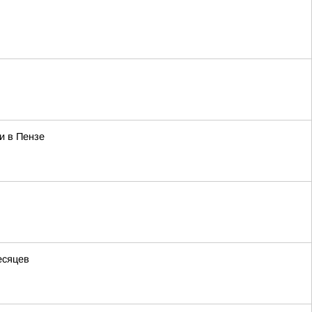
и в Пензе
есяцев