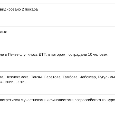
квидировано 2 пожара
слых
яне в Пензе случилось ДТП, в котором пострадали 10 человек
ова, Нижнекамска, Пензы, Саратова, Тамбова, Чебоксар, Бугульм
анкции против...
стретился с участниками и финалистами всероссийского конкур