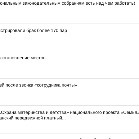
ональным законодательным собраниям есть над чем работать)
истрировали брак более 170 пар
осстановление мостов
ей после звонка «сотрудника почты»
Охрана материнства и детства» национального проекта «Семья»
нский передвижной платный...