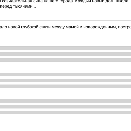
 созидательная сила нашего города. Каждый новый дом, школа, д
перед тысячами...
ало новой глубокой связи между мамой и новорожденным, постро