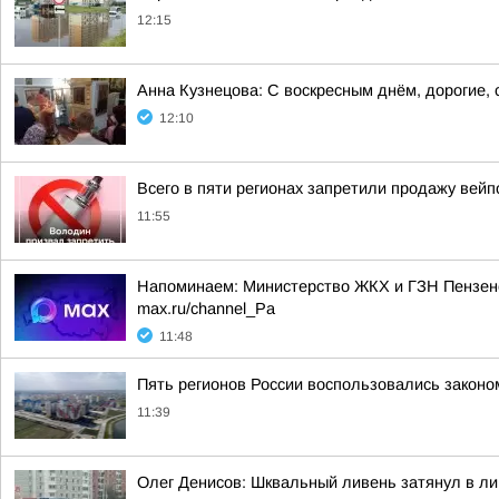
12:15
Анна Кузнецова: С воскресным днём, дорогие,
12:10
Всего в пяти регионах запретили продажу вейп
11:55
Напоминаем: Министерство ЖКХ и ГЗН Пензенс
max.ru/channel_Pa
11:48
Пять регионов России воспользовались законо
11:39
Олег Денисов: Шквальный ливень затянул в лив