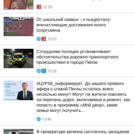
12:29
От школьной скамьи – к пьедесталу:
впечатляющие достижения юного
спортсмена
15:57
Сотрудники полиции устанавливают
обстоятельства дорожно-транспортного
происшествия в городе Пензе
16:28
#ЦУР58_информирует. До нашего прямого
эфира с главой Пензы осталось всего
несколько минут! Могут ли жители повлиять
на перечень дорог, включаемых в ремонт, как
попасть в программу «Мой двор», какие
семьи могут получить...
13:49
В прокуратуре региона состоялось заседание