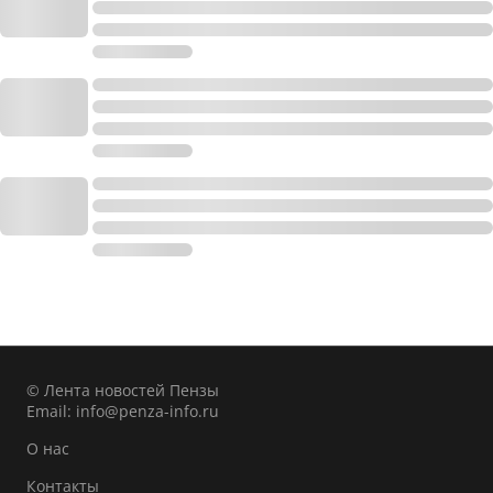
© Лента новостей Пензы
Email:
info@penza-info.ru
О нас
Контакты