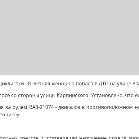
иклистки. 31-летняя женщина попала в ДТП на улице 8 М
осе со стороны улицы Карпинского. Установлено, что ее
ия за рулем ВАЗ-21074 - двигался в противоположном н
тоциклу.
портных средств и подтвердили нарушение правил до