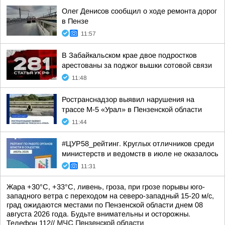
Олег Денисов сообщил о ходе ремонта дорог
в Пензе
11:57
В Забайкальском крае двое подростков
арестованы за поджог вышки сотовой связи
11:48
Ространснадзор выявил нарушения на
трассе М-5 «Урал» в Пензенской области
11:44
#ЦУР58_рейтинг. Круглых отличников среди
министерств и ведомств в июле не оказалось
11:31
Жара +30°С, +33°С, ливень, гроза, при грозе порывы юго-
западного ветра с переходом на северо-западный 15-20 м/с,
град ожидаются местами по Пензенской области днем 08
августа 2026 года. Будьте внимательны и осторожны.
Телефон 112//
МЧС Пензенской области