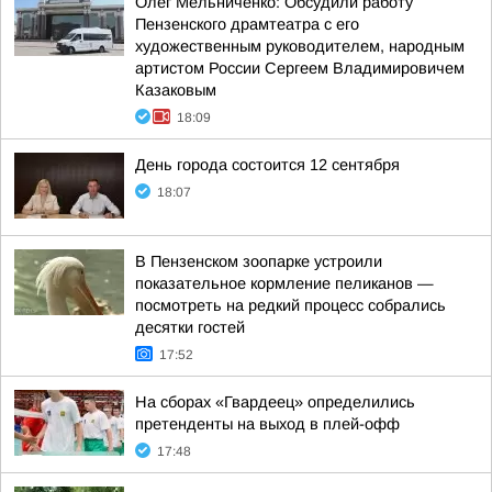
Олег Мельниченко: Обсудили работу
Пензенского драмтеатра с его
художественным руководителем, народным
артистом России Сергеем Владимировичем
Казаковым
18:09
День города состоится 12 сентября
18:07
В Пензенском зоопарке устроили
показательное кормление пеликанов —
посмотреть на редкий процесс собрались
десятки гостей
17:52
На сборах «Гвардеец» определились
претенденты на выход в плей-офф
17:48