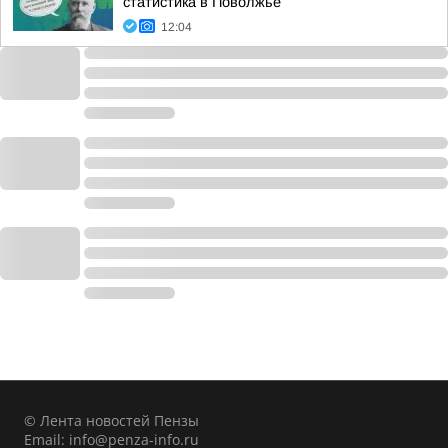
статистика в Поволжье
12:04
© Лента новостей Пензы
Email:
info@penza-info.ru