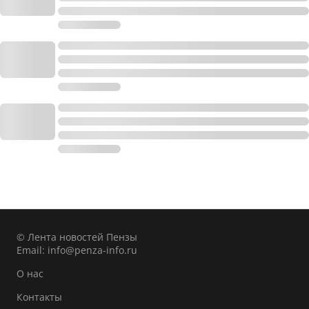
© Лента новостей Пензы
Email:
info@penza-info.ru
О нас
Контакты