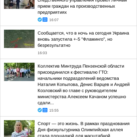
следственного управления провел личный
прием граждан на производственных
предприятиях
16:07
Сообщается, что в ночь на сегодня Украина
вновь запустила +-5 "Фламинго", но
безрезультатно
16:03
Коллектив Минтруда Пензенской области
присоединился к фестивалю ГТО:
начальники подразделений ведомства
Наталия Копылова, Денис Варцев и Андрей
Козловский во главе с руководителем
министерства Алексеем Качаном успешно
сдали...
15:55
Спорт — это жизнь. В рамках празднования
Дня физкультурника Олимпийская аллея
стала площадкой для масштабной