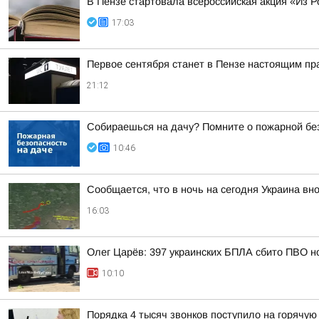
В Пензе стартовала всероссийская акция «Из Р
17:03
Первое сентября станет в Пензе настоящим пр
21:12
Собираешься на дачу? Помните о пожарной бе
10:46
Сообщается, что в ночь на сегодня Украина вно
16:03
Олег Царёв: 397 украинских БПЛА сбито ПВО н
10:10
Порядка 4 тысяч звонков поступило на горячую