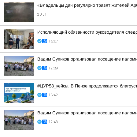
«Владельцы дач регулярно травят жителей Ар
20:51
Исполняющий обязанности руководителя следс
16:07
Вадим Супиков организовал посещение палом
12:39
#ЦУР58_кейсы. В Пензе продолжается благоус
18:42
Вадим Супиков организовал посещение палом
12:48