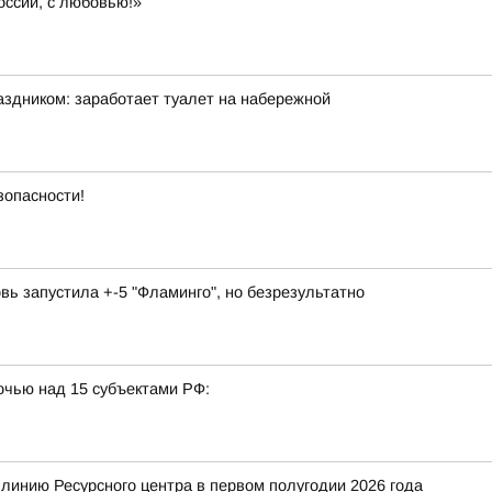
оссии, с любовью!»
аздником: заработает туалет на набережной
зопасности!
вь запустила +-5 "Фламинго", но безрезультатно
очью над 15 субъектами РФ:
 линию Ресурсного центра в первом полугодии 2026 года