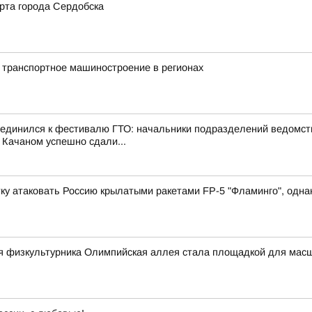
рта города Сердобска
 транспортное машиностроение в регионах
оединился к фестивалю ГТО: начальники подразделений ведомст
 Качаном успешно сдали...
у атаковать Россию крылатыми ракетами FP-5 "Фламинго", однако
ня физкультурника Олимпийская аллея стала площадкой для мас