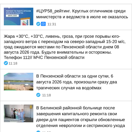
#ЦУР58_рейтинг. Круглых отличников среди
министерств и ведомств в июле не оказалось
11:31
Жара +30°С, +33°С, ливень, гроза, при грозе порывы юго-
западного ветра с переходом на северо-западный 15-20 м/с,
град ожидаются местами по Пензенской области днем 08
августа 2026 года. Будьте внимательны и осторожны.
Телефон 112//
МЧС Пензенской области
11:18
В Пензенской области за одни сутки, 6
августа 2026 года, произошли сразу два
трагических случая на водоёмах
11:18
В Белинской районной больнице после
завершения капитального ремонта свои
двери для пациентов открыли обновленные
отделения неврологии и сестринского ухода