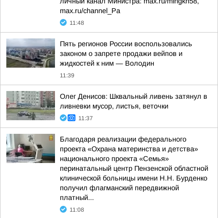
личный канал Министра: max.ru/mingkh58,
max.ru/channel_Pa
11:48
Пять регионов России воспользовались
законом о запрете продажи вейпов и
жидкостей к ним — Володин
11:39
Олег Денисов: Шквальный ливень затянул в
ливневки мусор, листья, веточки
11:37
Благодаря реализации федерального
проекта «Охрана материнства и детства»
национального проекта «Семья»
перинатальный центр Пензенской областной
клинической больницы имени Н.Н. Бурденко
получил флагманский передвижной
платный...
11:08