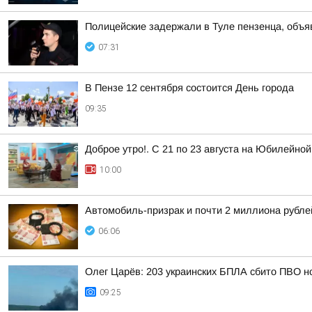
Полицейские задержали в Туле пензенца, объ
07:31
В Пензе 12 сентября состоится День города
09:35
Доброе утро!. С 21 по 23 августа на Юбилейн
10:00
Автомобиль-призрак и почти 2 миллиона рубле
06:06
Олег Царёв: 203 украинских БПЛА сбито ПВО н
09:25