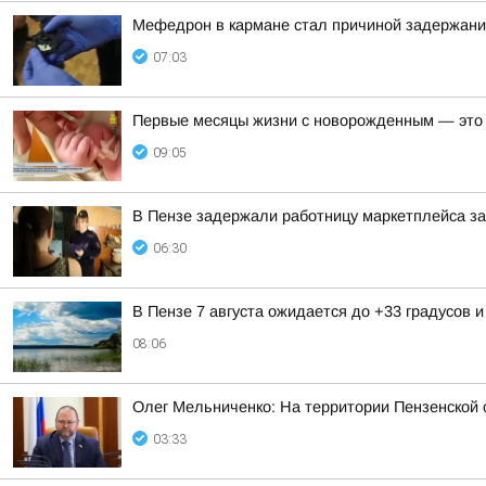
Мефедрон в кармане стал причиной задержани
07:03
Первые месяцы жизни с новорожденным — это в
09:05
В Пензе задержали работницу маркетплейса за
06:30
В Пензе 7 августа ожидается до +33 градусов и
08:06
Олег Мельниченко: На территории Пензенской 
03:33