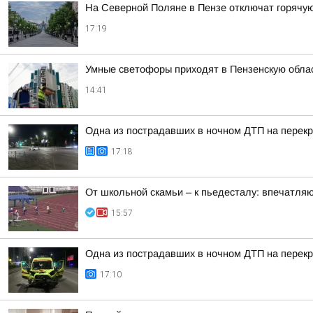
На Северной Поляне в Пензе отключат горячую 
17:19
Умные светофоры приходят в Пензенскую обла
14:41
Одна из пострадавших в ночном ДТП на перекр
17:18
От школьной скамьи – к пьедесталу: впечатля
15:57
Одна из пострадавших в ночном ДТП на перекр
17:10