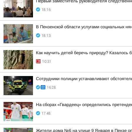
Первый заместитель руководителя следственн
18:16
В Пензенской области услугами социальных нян
18:13
Как научить детей беречь природу? Казалось б
10:31
Сотрудники полиции устанавливают обстоятель
16:28
На сборах «Гвардеец» определились претенде
17:48
Жители дома №6 на улице 9 Января в Пензе о