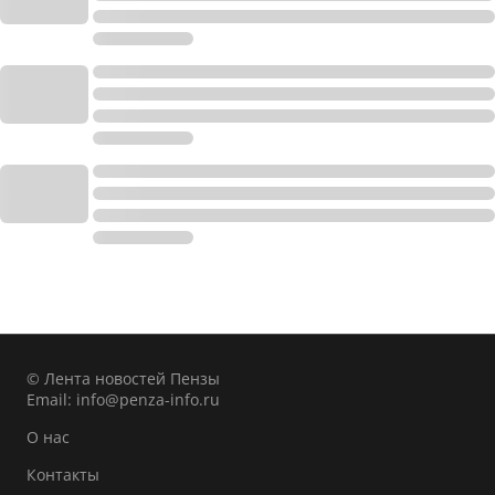
© Лента новостей Пензы
Email:
info@penza-info.ru
О нас
Контакты