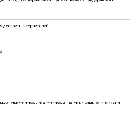
аций, городских управлений, промышленных предприятий и
ому развитию территорий
ы
ких беспилотных летательных аппаратов самолетного типа