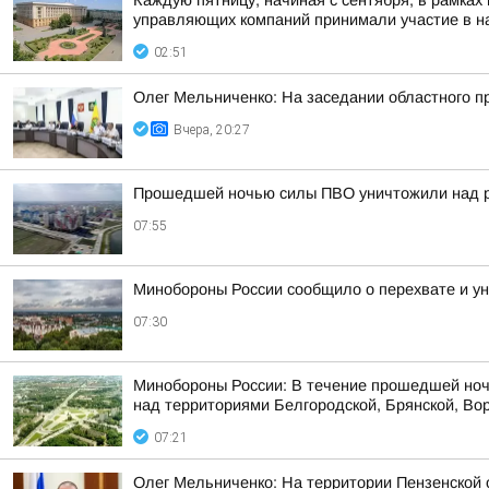
Каждую пятницу, начиная с сентября, в рамках
управляющих компаний принимали участие в на
02:51
Олег Мельниченко: На заседании областного п
Вчера, 20:27
Прошедшей ночью силы ПВО уничтожили над р
07:55
Минобороны России сообщило о перехвате и ун
07:30
Минобороны России: В течение прошедшей ноч
над территориями Белгородской, Брянской, Вор
07:21
Олег Мельниченко: На территории Пензенской 