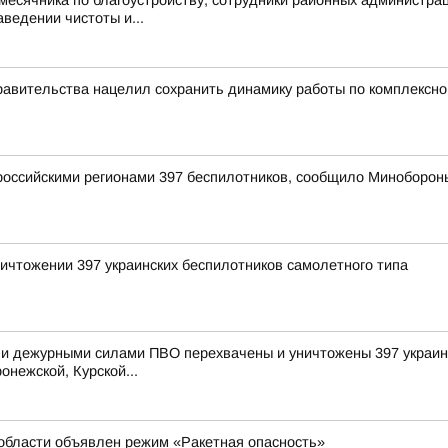
 месячника по благоустройству, сотрудники районных администр
ведении чистоты и...
равительства нацелил сохранить динамику работы по комплексн
оссийскими регионами 397 беспилотников, сообщило Миноборон
ичтожении 397 украинских беспилотников самолетного типа
и дежурными силами ПВО перехвачены и уничтожены 397 украинс
онежской, Курской...
области объявлен режим «Ракетная опасность»