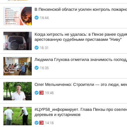
В Пензенской области усилен контроль пожарно
16:44
Когда хитрость не удалась: в Пензе ранее су
арестованную судебными приставами "Ниву"
18:31
Людмила Глухова отметила значимость господд
16:35
Олег Мельниченко: Строители — это люди, ме
19:48
#ЦУР58_информирует. Глава Пензы про озелене
деревьев и кустарников
14:18