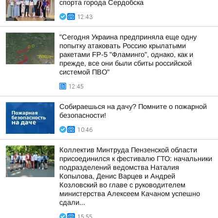
спорта города Сердобска
12:43
"Сегодня Украина предприняла еще одну
попытку атаковать Россию крылатыми
ракетами FP-5 "Фламинго", однако, как и
прежде, все они были сбиты российской
системой ПВО"
12:45
Собираешься на дачу? Помните о пожарной
безопасности!
10:46
Коллектив Минтруда Пензенской области
присоединился к фестивалю ГТО: начальники
подразделений ведомства Наталия
Копылова, Денис Варцев и Андрей
Козловский во главе с руководителем
министерства Алексеем Качаном успешно
сдали...
15:55