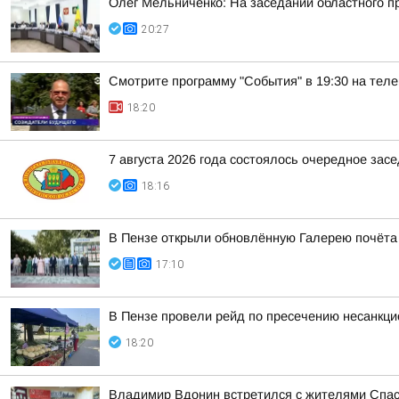
Олег Мельниченко: На заседании областного п
20:27
Смотрите программу "События" в 19:30 на теле
18:20
7 августа 2026 года состоялось очередное зас
18:16
В Пензе открыли обновлённую Галерею почёта
17:10
В Пензе провели рейд по пресечению несанкц
18:20
Владимир Вдонин встретился с жителями Спас