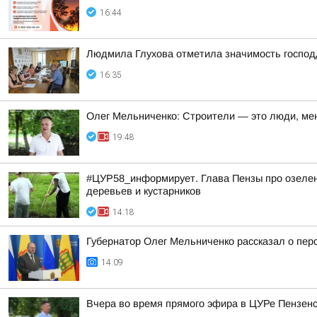
16:44
Людмила Глухова отметила значимость господд
16:35
Олег Мельниченко: Строители — это люди, ме
19:48
#ЦУР58_информирует. Глава Пензы про озелене
деревьев и кустарников
14:18
Губернатор Олег Мельниченко рассказал о пер
14:09
Вчера во время прямого эфира в ЦУРе Пензенск