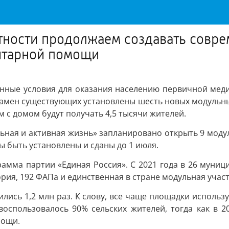
тности продолжаем создавать совре
итарной помощи
енные условия для оказания населению первичной мед
амен существующих установлены шесть новых модульны
с домом будут получать 4,5 тысячи жителей.
льная и активная жизнь» запланировано открыть 9 мод
 быть установлены и сданы до 1 июля.
амма партии «Единая Россия». С 2021 года в 26 муни
ория, 192 ФАПа и единственная в стране модульная уча
ись 1,2 млн раз. К слову, все чаще площадки использу
оспользовалось 90% сельских жителей, тогда как в 
мощи.