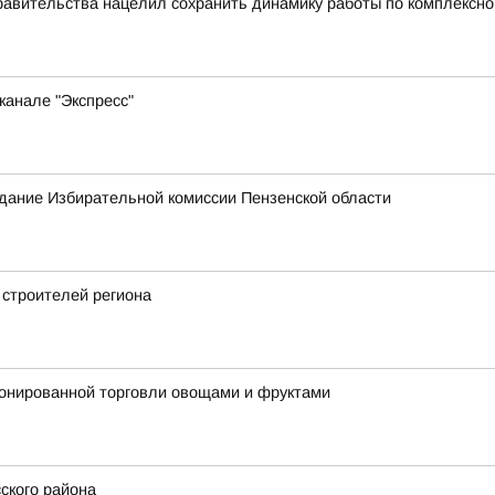
равительства нацелил сохранить динамику работы по комплексн
канале "Экспресс"
едание Избирательной комиссии Пензенской области
 строителей региона
ионированной торговли овощами и фруктами
ского района