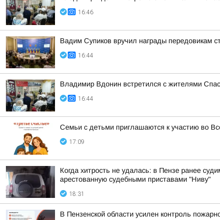
16:46
Вадим Супиков вручил награды передовикам с
16:44
Владимир Вдонин встретился с жителями Спас
16:44
Семьи с детьми приглашаются к участию во Вс
17:09
Когда хитрость не удалась: в Пензе ранее су
арестованную судебными приставами "Ниву"
18:31
В Пензенской области усилен контроль пожарно