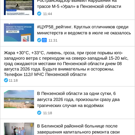
Ространснадзор выявил нарушения на
трассе М-5 «Урал» в Пензенской области
11:44
#ЦУР58_рейтинг. Круглых отличников среди
министерств и ведомств в июле не оказалось
11:31
Жара +30°С, +33°С, ливень, гроза, при грозе порывы юго-
западного ветра с переходом на северо-западный 15-20 м/с,
град ожидаются местами по Пензенской области днем 08
августа 2026 года. Будьте внимательны и осторожны.
Телефон 112//
МЧС Пензенской области
11:18
В Пензенской области за одни сутки, 6
августа 2026 года, произошли сразу два
трагических случая на водоёмах
11:18
В Белинской районной больнице после
завершения капитального ремонта свои