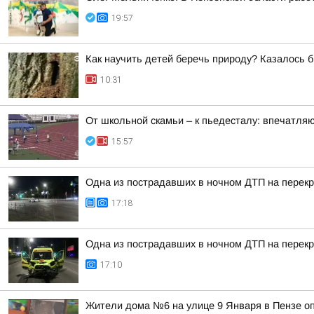
19:57
Как научить детей беречь природу? Казалось б
10:31
От школьной скамьи – к пьедесталу: впечатля
15:57
Одна из пострадавших в ночном ДТП на перекр
17:18
Одна из пострадавших в ночном ДТП на перекр
17:10
Жители дома №6 на улице 9 Января в Пензе о