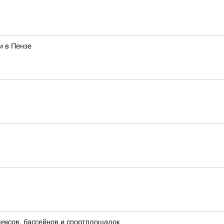
и в Пензе
лексов, бассейнов и спортплощадок