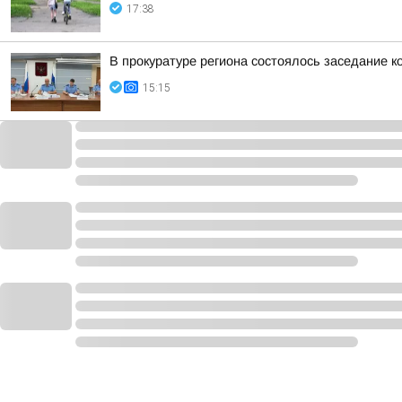
17:38
В прокуратуре региона состоялось заседание к
15:15