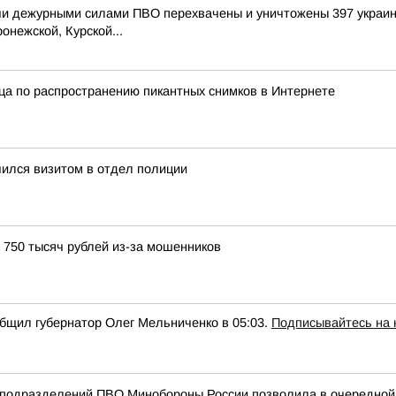
и дежурными силами ПВО перехвачены и уничтожены 397 украин
онежской, Курской...
ца по распространению пикантных снимков в Интернете
чился визитом в отдел полиции
 750 тысяч рублей из-за мошенников
общил губернатор Олег Мельниченко в 05:03.
Подписывайтесь на
подразделений ПВО Минобороны России позволила в очередной р