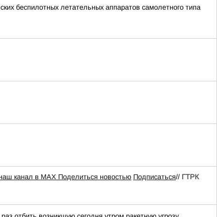
ских беспилотных летательных аппаратов самолетного типа
 наш канал в MAX
Поделиться новостью
Подписаться
//
ГТРК
аз отбить возникшую сегодня утром ракетную угрозу