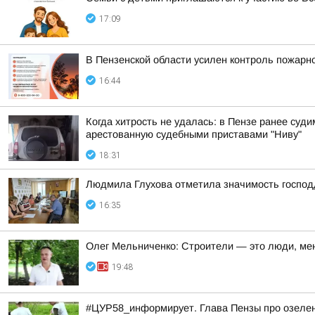
17:09
В Пензенской области усилен контроль пожарно
16:44
Когда хитрость не удалась: в Пензе ранее су
арестованную судебными приставами "Ниву"
18:31
Людмила Глухова отметила значимость господд
16:35
Олег Мельниченко: Строители — это люди, ме
19:48
#ЦУР58_информирует. Глава Пензы про озелене