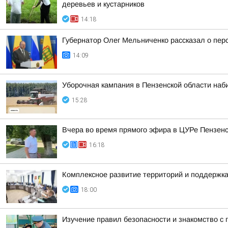
деревьев и кустарников
14:18
Губернатор Олег Мельниченко рассказал о пер
14:09
Уборочная кампания в Пензенской области наб
15:28
Вчера во время прямого эфира в ЦУРе Пензенск
16:18
Комплексное развитие территорий и поддержка
18:00
Изучение правил безопасности и знакомство с