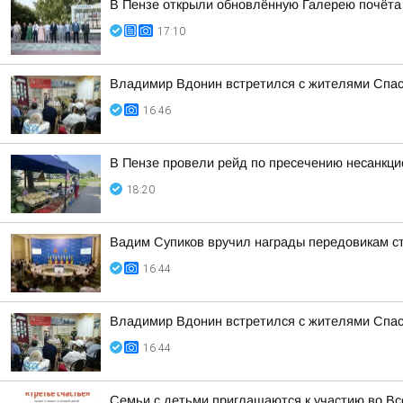
В Пензе открыли обновлённую Галерею почёта
17:10
Владимир Вдонин встретился с жителями Спас
16:46
В Пензе провели рейд по пресечению несанкц
18:20
Вадим Супиков вручил награды передовикам с
16:44
Владимир Вдонин встретился с жителями Спас
16:44
Семьи с детьми приглашаются к участию во Вс