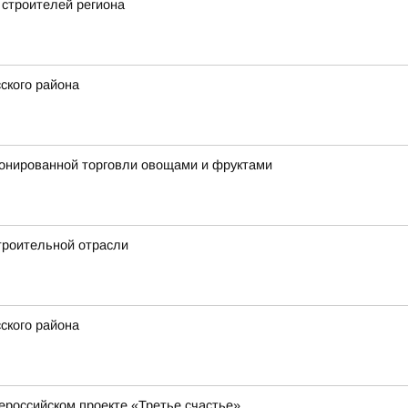
 строителей региона
ского района
ионированной торговли овощами и фруктами
троительной отрасли
ского района
ероссийском проекте «Третье счастье»