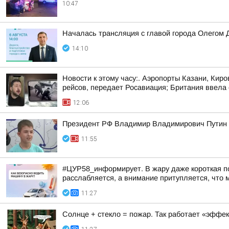
10:47
Началась трансляция с главой города Олегом 
14:10
Новости к этому часу:. Аэропорты Казани, Кир
рейсов, передает Росавиация; Британия ввела с
12:06
Президент РФ Владимир Владимирович Путин в
11:55
#ЦУР58_информирует. В жару даже короткая по
расслабляется, а внимание притупляется, что 
11:27
Солнце + стекло = пожар. Так работает «эффект