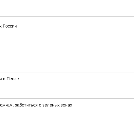
х России
и в Пензе
ожкам, заботиться о зеленых зонах