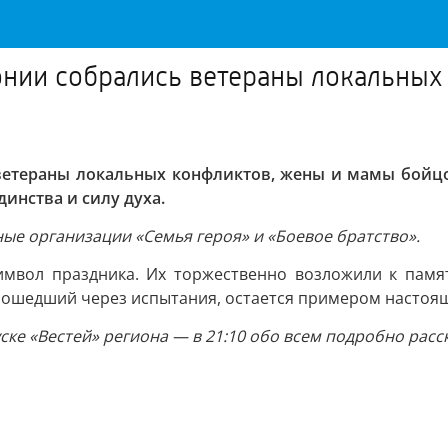
онии собрались ветераны локальны
 ветераны локальных конфликтов, жены и мамы бойцо
динства и силу духа.
е организации «Семья героя» и «Боевое братство».
символ праздника. Их торжественно возложили к памя
прошедший через испытания, остается примером настоя
ке «Вестей» региона — в 21:10 обо всем подробно расс