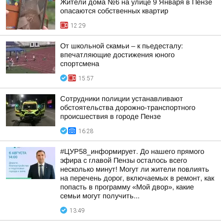
Жители дома №6 на улице 9 Января в Пензе
опасаются собственных квартир
12:29
От школьной скамьи – к пьедесталу:
впечатляющие достижения юного
спортсмена
15:57
Сотрудники полиции устанавливают
обстоятельства дорожно-транспортного
происшествия в городе Пензе
16:28
#ЦУР58_информирует. До нашего прямого
эфира с главой Пензы осталось всего
несколько минут! Могут ли жители повлиять
на перечень дорог, включаемых в ремонт, как
попасть в программу «Мой двор», какие
семьи могут получить...
13:49