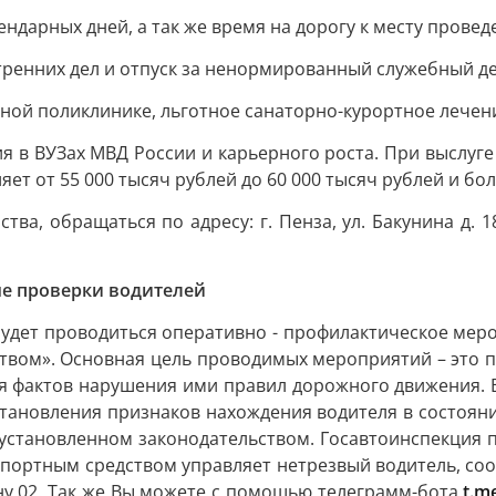
ндарных дней, а так же время на дорогу к месту провед
утренних дел и отпуск за ненормированный служебный де
ной поликлинике, льготное санаторно-курортное лечен
 в ВУЗах МВД России и карьерного роста. При выслуге 
т от 55 000 тысяч рублей до 60 000 тысяч рублей и бол
а, обращаться по адресу: г. Пенза, ул. Бакунина д. 181
ые проверки водителей
 будет проводиться оперативно - профилактическое мер
твом». Основная цель проводимых мероприятий – это
ния фактов нарушения ими правил дорожного движения. 
установления признаков нахождения водителя в состоя
 установленном законодательством. Госавтоинспекция
нспортным средством управляет нетрезвый водитель, со
лефону 02. Так же Вы можете с помощью телеграмм-бота
t.m