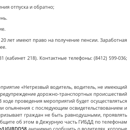
ения отпуска и обратно;
нь.
ие.
20 лет имеют право на получение пенсии. Заработная
ее.
 (кабинет 218). Контактные телефоны: (8412) 599-036;
оприятие «Нетрезвый водитель, водитель, не имеющий
 предупреждение дорожно-транспортных происшествий
В ходе проведения мероприятий будет осуществляться
нии опьянения с последующим освидетельствованием и
 призывает граждан не быть равнодушными, проявлять
общите об этом в Дежурную часть ГИБДД по телефонам
e/UGIBDD58
анонимно сообщить о водителях, которые