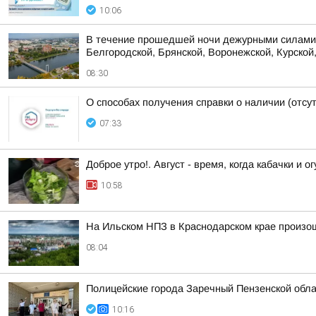
10:06
В течение прошедшей ночи дежурными силами 
Белгородской, Брянской, Воронежской, Курской,
08:30
О способах получения справки о наличии (отсу
07:33
Доброе утро!. Август - время, когда кабачки и 
10:58
На Ильском НПЗ в Краснодарском крае произо
08:04
Полицейские города Заречный Пензенской обла
10:16