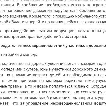
стоянии. В сообщении необходимо указать конкретно
к и направление движения нарушителя. Сообщение от
ного водителя. Кроме того, с помощью мобильного уст
кой области и перейти по появившейся на экране ссылк
х противодействия фактам коррупции, незаконным д
ожных противоправных действий с их стороны.
к родителям несовершеннолетних участников дорожн
я питбайки и мопеды
 количество на дорогах увеличивается с каждым годо
мопеда или скутера, юные участники дорожного движе
т во внимание возраст детей и необходимость нали
е шлемов при езде на мопедах родители тоже упуск
ные травмы, а то и вовсе поплатиться жизнью. Сотруд
ки несовершеннолетних самостоятельно сесть за рул
 к ключам от автомобилей и мотоциклов, запретить упр
нает, что за управление несовершеннолетним водит