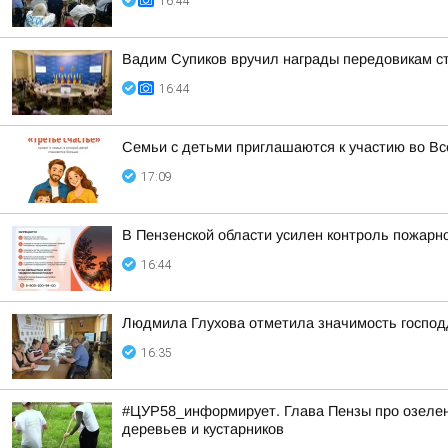
16:44
Вадим Супиков вручил награды передовикам с
16:44
Семьи с детьми приглашаются к участию во Вс
17:09
В Пензенской области усилен контроль пожарно
16:44
Людмила Глухова отметила значимость господд
16:35
#ЦУР58_информирует. Глава Пензы про озелене
деревьев и кустарников