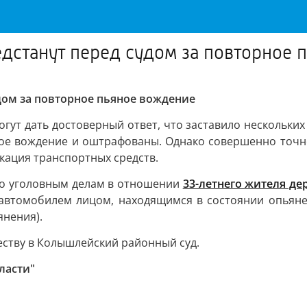
дстанут перед судом за повторное 
дом за повторное пьяное вождение
ут дать достоверный ответ, что заставило нескольких
вое вождение и оштрафованы. Однако совершенно точн
кация транспортных средств.
по уголовным делам в отношении
33-летнего жителя де
ие автомобилем лицом, находящимся в состоянии опьян
янения).
еству в Колышлейский районный суд.
ласти"