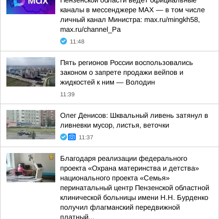
Пензенской области ведёт официальные
каналы в мессенджере МАХ — в том числе
личный канал Министра: max.ru/mingkh58,
max.ru/channel_Pa
11:48
Пять регионов России воспользовались
законом о запрете продажи вейпов и
жидкостей к ним — Володин
11:39
Олег Денисов: Шквальный ливень затянул в
ливневки мусор, листья, веточки
11:37
Благодаря реализации федерального
проекта «Охрана материнства и детства»
национального проекта «Семья»
перинатальный центр Пензенской областной
клинической больницы имени Н.Н. Бурденко
получил флагманский передвижной
платный...