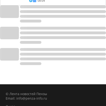
08:04
© Лента новостей Пензы
Email:
info@penza-info.ru