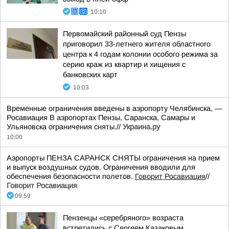
10:10
Первомайский районный суд Пензы
приговорил 33-летнего жителя областного
центра к 4 годам колонии особого режима за
серию краж из квартир и хищения с
банковских карт
10:03
Временные ограничения введены в аэропорту Челябинска, —
Росавиация В аэропортах Пензы, Саранска, Самары и
Ульяновска ограничения сняты.//
Украина.ру
10:00
Аэропорты ПЕНЗА САРАНСК СНЯТЫ ограничения на прием
и выпуск воздушных судов. Ограничения вводили для
обеспечения безопасности полетов.
Говорит Росавиация
//
Говорит Росавиация
09:59
Пензенцы «серебряного» возраста
встретились с Сергеем Казаковым