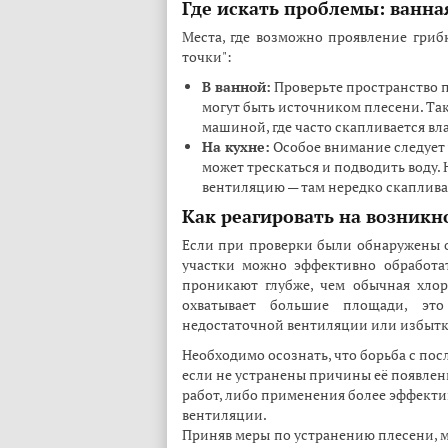
Где искать проблемы: ванна
Места, где возможно проявление грибк
точки":
В ванной:
Проверьте пространство 
могут быть источником плесени. Та
машиной, где часто скапливается вла
На кухне:
Особое внимание следует 
может трескаться и подводить воду. 
вентиляцию — там нередко скаплива
Как реагировать на возникн
Если при проверки были обнаружены оч
участки можно эффективно обработа
проникают глубже, чем обычная хлор
охватывает большие площади, эт
недостаточной вентиляции или избытк
Необходимо осознать, что борьба с пос
если не устранены причины её появлен
работ, либо применения более эффекти
вентиляции.
Приняв меры по устранению плесени, 