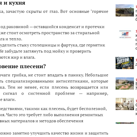
я и кухня
а, зачастую скрыты от глаз. Вот основные "горячие
под раковиной — оставшийся конденсат и протечки
кже стоит осмотреть пространство за стиральной
га и тепло.
уделить стыку столешницы и фартука, где герметик
Не забудьте заглянуть под мойку и проверить
ются жир и влага.
овение плесени?
аги грибка, не стоит впадать в панику. Небольшие
ть специализированными антисептиками, которые
ка. Тем не менее, если плесень возвращается или
о сигнал о системной проблеме — например,
е влаги.
ледствиями, такими как плесень, будет бесполезной,
ия. Часто это требует либо выполнения ремонтных
вных материалов и методов обеспечения
можно заметно улучшить качество жизни и защитить