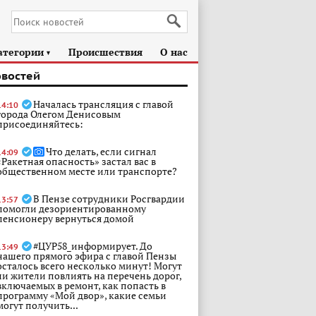
атегории
Происшествия
О нас
►
овостей
Началась трансляция с главой
14:10
города Олегом Денисовым
присоединяйтесь:
Что делать, если сигнал
14:09
«Ракетная опасность» застал вас в
общественном месте или транспорте?
В Пензе сотрудники Росгвардии
13:57
помогли дезориентированному
пенсионеру вернуться домой
#ЦУР58_информирует. До
13:49
нашего прямого эфира с главой Пензы
осталось всего несколько минут! Могут
ли жители повлиять на перечень дорог,
включаемых в ремонт, как попасть в
программу «Мой двор», какие семьи
могут получить...