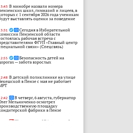
В минобре назвали номера
13:43
пензенских школ, гимназий и лицеев, в
которых с 1 сентября 2026 года ученикам
будут выставлять оценки за поведение
Сегодня в Избирательной
13:31
комиссии Пензенской области
состоялась рабочая встреча с
представителями ФГУП «Главный центр
специальной связи» (Спецсвязь)
Безопасность детей на
12:55
дорогах — забота взрослых
В детской поликлинике на улице
12:48
Бекешской в Пензе с мая не работает
МРТ
В четверг, 6 августа, губернатор
12:42
Олег Мельниченко осмотрел
производственную площадку
кондитерской фабрики в Пензе
Жители дома №6 на улице 9
12:29
Января в Пензе опасаются собственных
квартир