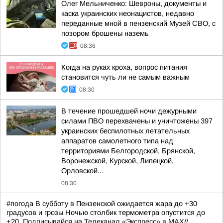
Олег Мельниченко: Шевроны, документы и
каска украинских неонацистов, недавно
переданные мной в пензенский Музей СВО, с
позором брошены наземь
08:36
Когда на руках кроха, вопрос питания
становится чуть ли не самым важным
08:30
В течение прошедшей ночи дежурными
силами ПВО перехвачены и уничтожены 397
украинских беспилотных летательных
аппаратов самолетного типа над
территориями Белгородской, Брянской,
Воронежской, Курской, Липецкой,
Орловской...
08:30
#погода В субботу в Пензенской ожидается жара до +30
градусов и грозы Ночью столбик термометра опустится до
+20.
Подписывайся на Телеканал «Экспресс» в MAX
//